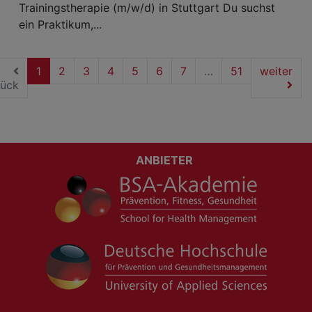
Trainingstherapie (m/w/d) in Stuttgart Du suchst
ein Praktikum,...
(current)
1
2
3
4
5
6
7
…
51
weiter
rück
ANBIETER