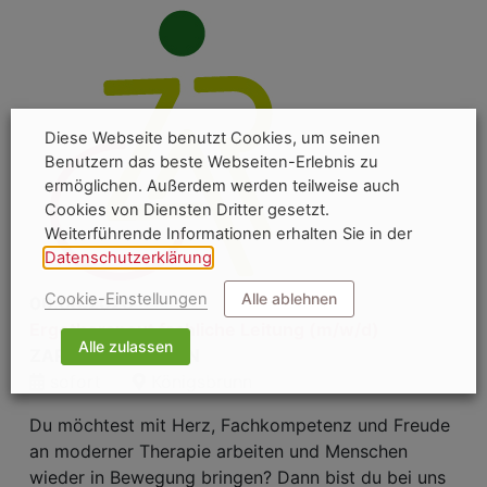
Diese Webseite benutzt Cookies, um seinen
Benutzern das beste Webseiten-Erlebnis zu
ermöglichen. Außerdem werden teilweise auch
Cookies von Diensten Dritter gesetzt.
Weiterführende Informationen erhalten Sie in der
Datenschutzerklärung
.
Cookie-Einstellungen
Alle ablehnen
06.08.2026
Ergotherapeut fachliche Leitung (m/w/d)
Alle zulassen
ZAR KÖNIGSBRUNN
sofort
Königsbrunn
Du möchtest mit Herz, Fachkompetenz und Freude
an moderner Therapie arbeiten und Menschen
wieder in Bewegung bringen? Dann bist du bei uns