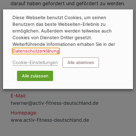
darauf haben gefordert und gefördert zu werden.
Diese Webseite benutzt Cookies, um seinen
Firma:
Benutzern das beste Webseiten-Erlebnis zu
Activ Fitness Deutschland
ermöglichen. Außerdem werden teilweise auch
Ansprechpartner/in:
Cookies von Diensten Dritter gesetzt.
Weiterführende Informationen erhalten Sie in der
Herr Toni Werner
Datenschutzerklärung
.
Adresse:
Waldbaurstr. 4-6
Cookie-Einstellungen
Alle ablehnen
04347 Leipzig
Alle zulassen
Telefon:
0341 / 241 27 82
E-Mail:
twerner@activ-fitness-deutschland.de
Homepage:
www.activ-fitness-deutschland.de