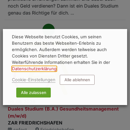
noch Geld verdienen? Dann ist ein Duales Studium
genau das Richtige für dich. ...
Diese Webseite benutzt Cookies, um seinen
Benutzern das beste Webseiten-Erlebnis zu
ermöglichen. Außerdem werden teilweise auch
Cookies von Diensten Dritter gesetzt.
Weiterführende Informationen erhalten Sie in der
Datenschutzerklärung
.
Cookie-Einstellungen
Alle ablehnen
Alle zulassen
09.08.2026
Duales Studium (B.A.) Gesundheitsmanagement
(m/w/d)
ZAR FRIEDRICHSHAFEN
sofort
Friedrichshafen