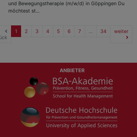
und Bewegungstherapie (m/w/d) in Göppingen Du
möchtest st...
(current)
1
2
3
4
5
6
7
…
34
weiter
ück
ANBIETER