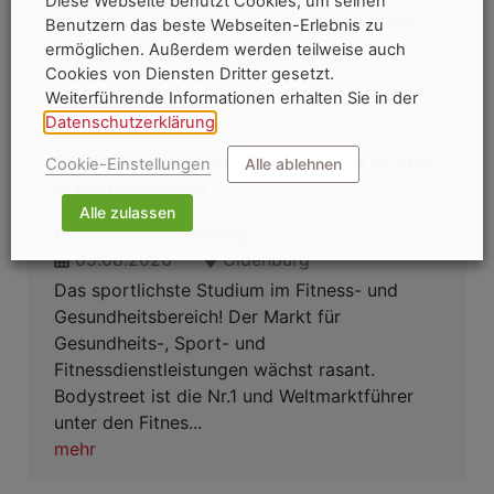
Diese Webseite benutzt Cookies, um seinen
Bodystreet ist die Nr.1 und Weltmarktführer
Benutzern das beste Webseiten-Erlebnis zu
unter den Fitn...
ermöglichen. Außerdem werden teilweise auch
mehr
Cookies von Diensten Dritter gesetzt.
Weiterführende Informationen erhalten Sie in der
Datenschutzerklärung
.
Studium mit dem Studienziel Master of Arts
Cookie-Einstellungen
Alle ablehnen
in Sportökonomie
Alle zulassen
Bodystreet Oldenburg
05.08.2026
Oldenburg
Das sportlichste Studium im Fitness- und
Gesundheitsbereich! Der Markt für
Gesundheits-, Sport- und
Fitnessdienstleistungen wächst rasant.
Bodystreet ist die Nr.1 und Weltmarktführer
unter den Fitnes...
mehr