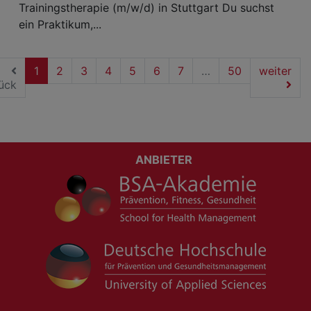
Trainingstherapie (m/w/d) in Stuttgart Du suchst
ein Praktikum,...
(current)
1
2
3
4
5
6
7
…
50
weiter
ück
ANBIETER