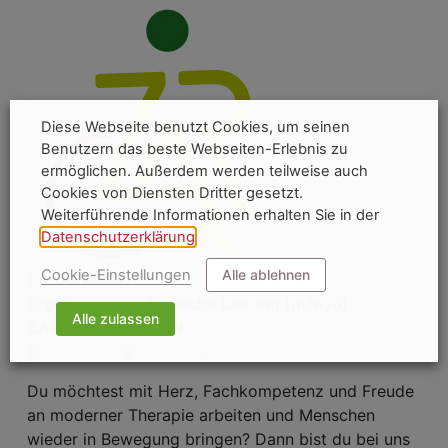
Diese Webseite benutzt Cookies, um seinen
Benutzern das beste Webseiten-Erlebnis zu
ermöglichen. Außerdem werden teilweise auch
Cookies von Diensten Dritter gesetzt.
Weiterführende Informationen erhalten Sie in der
Datenschutzerklärung
.
Cookie-Einstellungen
Alle ablehnen
09.08.2026
Ergotherapeut fachliche Leitung (m/w/d)
Alle zulassen
ZAR KÖNIGSBRUNN
sofort
Königsbrunn
Du möchtest mit Herz, Fachkompetenz und Freude
an moderner Therapie arbeiten und Menschen
wieder in Bewegung bringen? Dann bist du bei uns