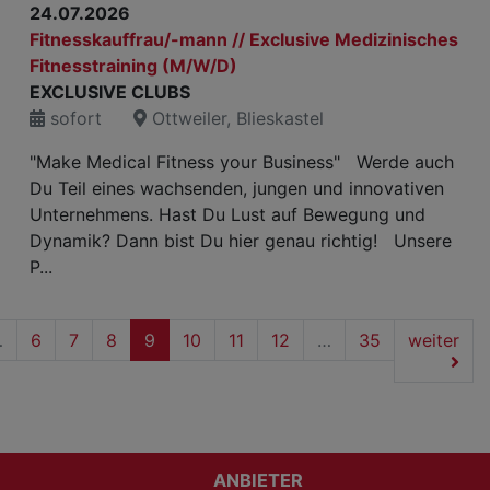
24.07.2026
Fitnesskauffrau/-mann // Exclusive Medizinisches
Fitnesstraining (M/W/D)
EXCLUSIVE CLUBS
sofort
Ottweiler, Blieskastel
"Make Medical Fitness your Business" Werde auch
Du Teil eines wachsenden, jungen und innovativen
Unternehmens. Hast Du Lust auf Bewegung und
Dynamik? Dann bist Du hier genau richtig! Unsere
P...
(current)
…
6
7
8
9
10
11
12
…
35
weiter
ANBIETER