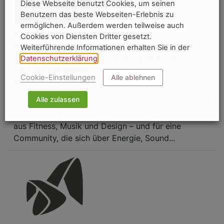
Diese Webseite benutzt Cookies, um seinen
Benutzern das beste Webseiten-Erlebnis zu
ermöglichen. Außerdem werden teilweise auch
27.07.2026
Cookies von Diensten Dritter gesetzt.
Student Bachelor of Arts -
Weiterführende Informationen erhalten Sie in der
Fitnessökonomie/Fitnesstraining (w/m/d)
Datenschutzerklärung
.
RSG GROUP GMBH
Cookie-Einstellungen
Alle ablehnen
sofort
Passau
Alle zulassen
JOHN REED ist mehr als ein Fitnessstudio – wir sind
Lifestyle.Seit 2016 stehen wir für die Verbindung
aus Fitness, Musik und Design – und für eine
Community, die sich über Energie, Sound...