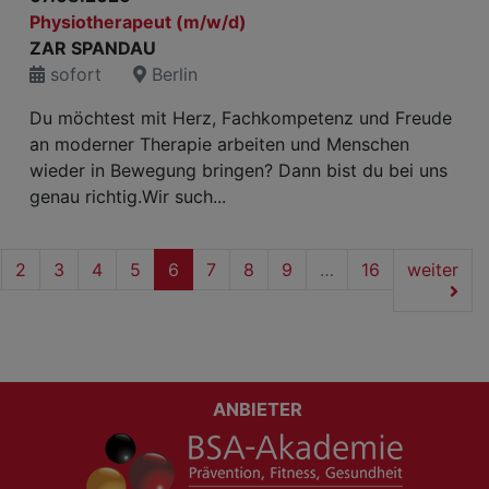
Physiotherapeut (m/w/d)
ZAR SPANDAU
sofort
Berlin
Du möchtest mit Herz, Fachkompetenz und Freude
an moderner Therapie arbeiten und Menschen
wieder in Bewegung bringen? Dann bist du bei uns
genau richtig.Wir such...
(current)
2
3
4
5
6
7
8
9
…
16
weiter
ANBIETER