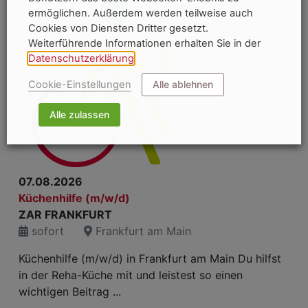
ermöglichen. Außerdem werden teilweise auch
Cookies von Diensten Dritter gesetzt.
Weiterführende Informationen erhalten Sie in der
Datenschutzerklärung
.
Cookie-Einstellungen
Alle ablehnen
Alle zulassen
07.08.2026
Küchenhilfe (m/w/d)
ZAR FRANKFURT
sofort
Frankfurt am Main
Küchenhilfe (m/w/d) in Frankfurt am Main Du hilfst
in der Reha-Küche mit und leistest so einen
wichtigen Beitrag ...