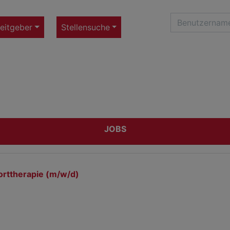
eitgeber
Stellensuche
JOBS
orttherapie (m/w/d)