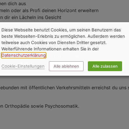
hnen dich aus
mmeln oder als Profi deinen Horizont erweitern
 dir ein Lächeln ins Gesicht
Diese Webseite benutzt Cookies, um seinen Benutzern das
beste Webseiten-Erlebnis zu ermöglichen. Außerdem werden
teilweise auch Cookies von Diensten Dritter gesetzt.
Weiterführende Informationen erhalten Sie in der
Datenschutzerklärung
.
zu deinem Leben und Studium passen!
egen*innen an deiner Seite
Cookie-Einstellungen
Alle ablehnen
Alle zulassen
unden mit öffentlichen Verkehrsmitteln erreichst du uns sc
nen Orthopädie sowie Psychosomatik.