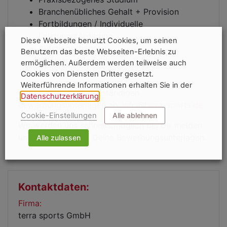
Branchenübliches Gehalt + Provision
Fortbildungen / Individuelle
Leistungsförderung
Diese Webseite benutzt Cookies, um seinen
Aufstiegschancen
Benutzern das beste Webseiten-Erlebnis zu
Familiäres Umfeld
ermöglichen. Außerdem werden teilweise auch
Solide Unternehmensstruktur
Cookies von Diensten Dritter gesetzt.
Weiterführende Informationen erhalten Sie in der
Bitte sende Deine vollständigen
Datenschutzerklärung
.
Bewerbungsunterlagen an:
info@terra-sports.de
Cookie-Einstellungen
Alle ablehnen
Wir werden uns schnellstmöglich bei Dir melden
und freuen uns auf Deine Bewerbungsunterlagen.
Alle zulassen
Kontaktdaten:
Firma:
terra sports GmbH