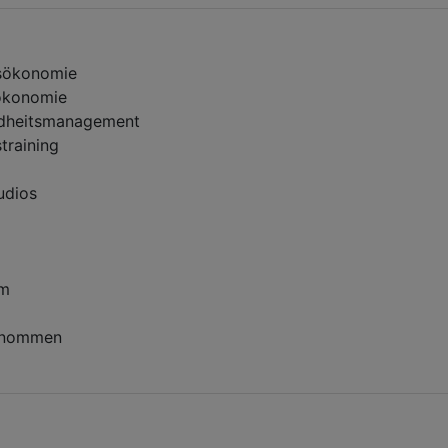
ssökonomie
tökonomie
ndheitsmanagement
training
udios
um
rnommen