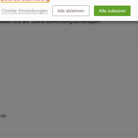
n an:
info@terra-sports.de
Cookie-Einstellungen
Alle ablehnen
Alle zulassen
freuen uns auf Deine Bewerbungsunterlagen.
.de