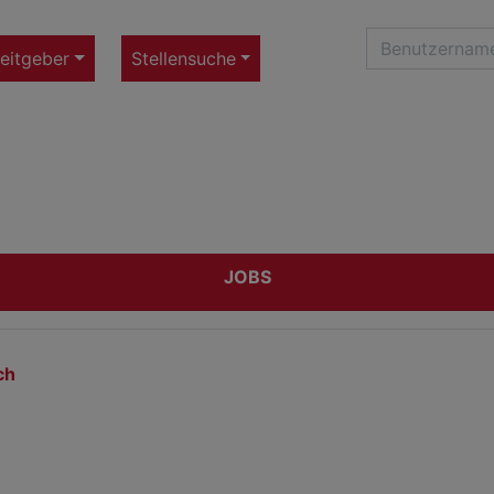
eitgeber
Stellensuche
JOBS
ch