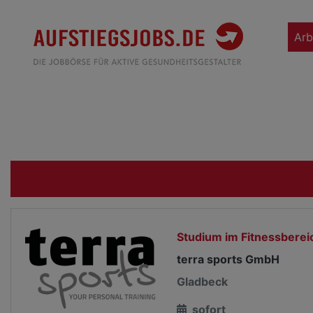
Arb
Studium im Fitnessberei
terra sports GmbH
Gladbeck
sofort