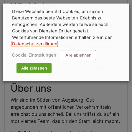
Wir bieten
Diese Webseite benutzt Cookies, um seinen
eine strukturierte Einarbeitung
Benutzern das beste Webseiten-Erlebnis zu
ermöglichen. Außerdem werden teilweise auch
deine Einsatzzeiten gestalten wir so, dass
Cookies von Diensten Dritter gesetzt.
sie zu deinem Leben passen!
Weiterführende Informationen erhalten Sie in der
Weiterentwicklung durch Fortbildungstage
Datenschutzerklärung
.
Zuschüsse für betrieblichen Altersvorsorge,
vermögenswirksame Leistung,
Cookie-Einstellungen
Alle ablehnen
JobRad, Deutschlandticket
unbefristeter Arbeitsvertrag, 30 Tage
Alle zulassen
Urlaub, zusätzlich frei am Geburtstag
Über uns
Wir sind im Süden von Augsburg. Gut
angebunden mit öffentlichen Verkehrsmitteln
erreichst du uns schnell. Bei uns triffst du auf ein
motiviertes Team, das dir den Start leicht macht.