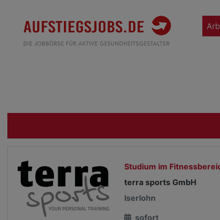
Arb
Studium im Fitnessberei
terra sports GmbH
Iserlohn
sofort