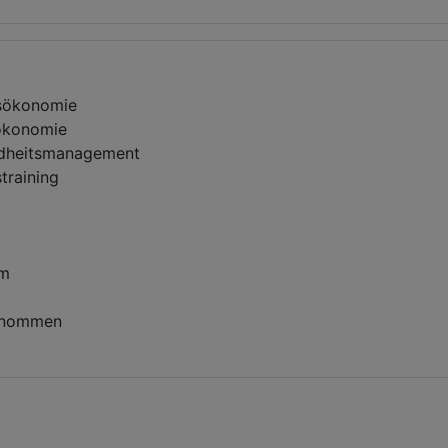
ssökonomie
tökonomie
ndheitsmanagement
training
um
rnommen