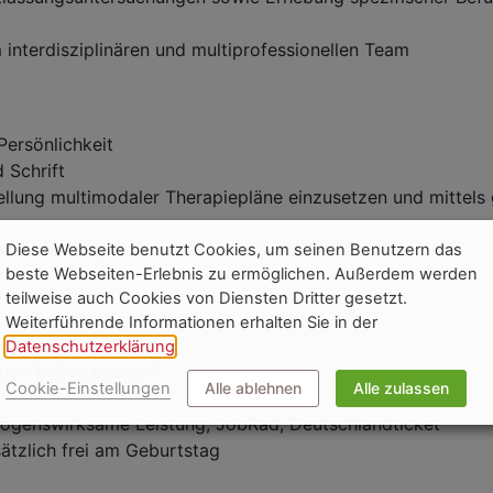
interdisziplinären und multiprofessionellen Team
Persönlichkeit
 Schrift
stellung multimodaler Therapiepläne einzusetzen und mittel
ionserfahrung und sozialmedizinische Kenntnisse
Diese Webseite benutzt Cookies, um seinen Benutzern das
beste Webseiten-Erlebnis zu ermöglichen. Außerdem werden
teilweise auch Cookies von Diensten Dritter gesetzt.
Weiterführende Informationen erhalten Sie in der
Datenschutzerklärung
.
Ihrem Leben passen!
Cookie-Einstellungen
Alle ablehnen
Alle zulassen
rmögenswirksame Leistung, JobRad, Deutschlandticket
sätzlich frei am Geburtstag