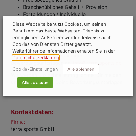
Branchenübliches Gehalt + Provision
Fortbildungen / Individuelle
Leistungsförderung
Diese Webseite benutzt Cookies, um seinen
Aufstiegschancen
Benutzern das beste Webseiten-Erlebnis zu
Familiäres Umfeld
ermöglichen. Außerdem werden teilweise auch
Solide Unternehmensstruktur
Cookies von Diensten Dritter gesetzt.
Weiterführende Informationen erhalten Sie in der
Bitte sende Deine vollständigen
Datenschutzerklärung
.
Bewerbungsunterlagen an:
info@terra-sports.de
Cookie-Einstellungen
Alle ablehnen
Wir werden uns schnellstmöglich bei Dir melden
und freuen uns auf Deine Bewerbungsunterlagen.
Alle zulassen
Kontaktdaten:
Firma:
terra sports GmbH