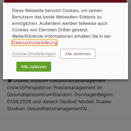
Diese Webseite benutzt Cookies, um seinen
Benutzern das beste Webseiten-Erlebnis zu
ermöglichen. Außerdem werden teilweise auch
Auswahl einschränken:
Alle
Cookies von Diensten Dritter gesetzt.
Weiterführende Informationen erhalten Sie in der
Ausbildung, duales Studium
Datenschutzerklärung
.
Cookie-Einstellungen
Alle ablehnen
Duales Studium Gesundheitsmanagement (m/w/d)
PHYSIOCONZEPT DORMAGEN UG
Alle zulassen
sofort
Dormagen
Duales Studium Gesundheitsmanagement
(m/w/d)Perspektive: Praxismanagement im
GesundheitszentrumStandort: DormagenBeginn:
01.06.2026 und danach flexibel! Modell: Duales
Studium GesundheitsmanagementW...