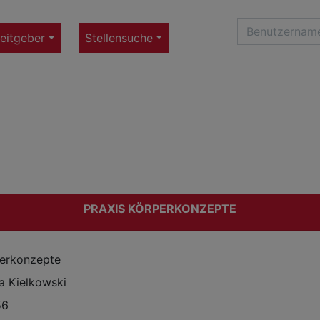
eitgeber
Stellensuche
PRAXIS KÖRPERKONZEPTE
perkonzepte
a Kielkowski
56