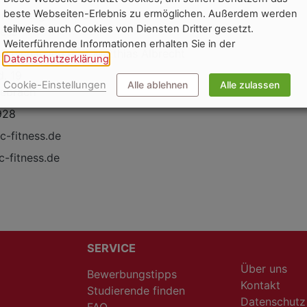
beste Webseiten-Erlebnis zu ermöglichen. Außerdem werden
portmanagement GmbH
teilweise auch Cookies von Diensten Dritter gesetzt.
ness
Weiterführende Informationen erhalten Sie in der
Wirtschatsing.(FH) Matthias Albrecht
Datenschutzerklärung
.
d, 19
Cookie-Einstellungen
Alle ablehnen
Alle zulassen
ebrach
928
c-fitness.de
-fitness.de
SERVICE
Über uns
Bewerbungstipps
Kontakt
Studierende finden
Datenschutz