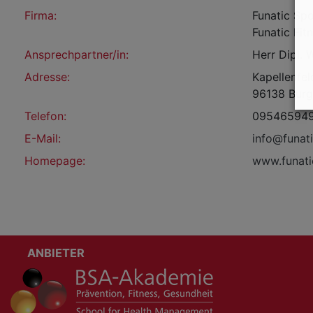
Firma:
Funatic S
Funatic Fit
Ansprechpartner/in:
Herr Dipl. 
Adresse:
Kapellenfel
96138 Burg
Telefon:
09546594
E-Mail:
info@funati
Homepage:
www.funatic
ANBIETER