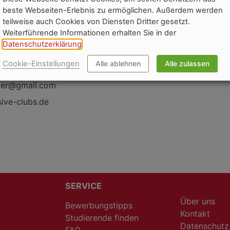
Med Fitness
beste Webseiten-Erlebnis zu ermöglichen. Außerdem werden
teilweise auch Cookies von Diensten Dritter gesetzt.
 Bettler
Weiterführende Informationen erhalten Sie in der
10
Datenschutzerklärung
.
ach
Cookie-Einstellungen
Alle ablehnen
Alle zulassen
2444
tler@gmail.com
ive-clubs.de
SERVICE
Über uns
Bewerbungstipps
Kontakt
Studierende finden
Datenschutz