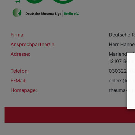
Firma:
Deutsche Rh
Ansprechpartner/in:
Herr Hanne
Adresse:
Mariendorf
12107 Berli
Telefon:
03032290
E-Mail:
ehlers@rhe
Homepage:
rheuma-liga