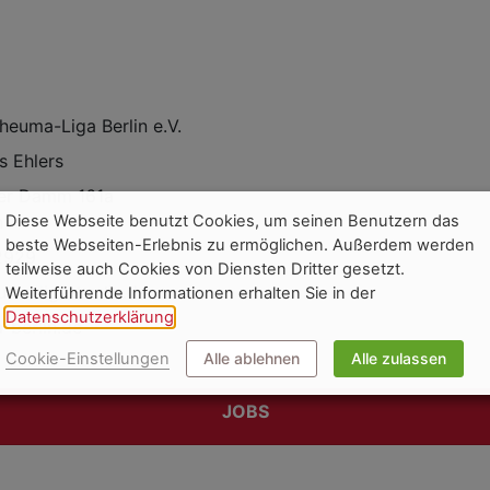
euma-Liga Berlin e.V.
s Ehlers
er Damm 161a
Diese Webseite benutzt Cookies, um seinen Benutzern das
n
beste Webseiten-Erlebnis zu ermöglichen. Außerdem werden
2929
teilweise auch Cookies von Diensten Dritter gesetzt.
uma-liga-berlin.de
Weiterführende Informationen erhalten Sie in der
Datenschutzerklärung
.
-berlin.de
Cookie-Einstellungen
Alle ablehnen
Alle zulassen
JOBS