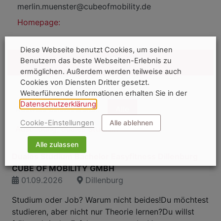
merlin.muenster@cubeofmobility.de
Homepage:
Diese Webseite benutzt Cookies, um seinen
JOBS
Benutzern das beste Webseiten-Erlebnis zu
ermöglichen. Außerdem werden teilweise auch
Cookies von Diensten Dritter gesetzt.
Weiterführende Informationen erhalten Sie in der
Datenschutzerklärung
.
Auswahl einschränken:
Alle
Cookie-Einstellungen
Alle ablehnen
Ausbildung, duales Studium
Alle zulassen
Duales Studium Bachelor Easyfitness Dillenburg
CUBE OF MOBILITY GMBH
01.09.2026
Dillenburg
Studium oder Job? Warum nicht beides!Du möchtest
studieren, aber nicht nur Theorie lernen?Du willst