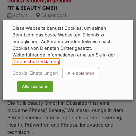
Duale/r Student/in gesucht
FIT & BEAUTY GMBH
sofort
Düsseldorf
Die fit & beauty GmbH in Düsseldorf ist eine
Diese Webseite benutzt Cookies, um seinen
moderne Fitness/ Beauty/ Wellness-Lounge in dem
Benutzern das beste Webseiten-Erlebnis zu
Bereich medical fitness, sprich Figurverbesserung,
ermöglichen. Außerdem werden teilweise auch
Cookies von Diensten Dritter gesetzt.
Health, Prävention und Fitness. Innovative und
Weiterführende Informationen erhalten Sie in der
technisch...
Datenschutzerklärung
.
Cookie-Einstellungen
Alle ablehnen
Duale/r Student/in gesucht
FIT & BEAUTY GMBH
Alle zulassen
sofort
Düsseldorf
Die fit & beauty GmbH in Düsseldorf ist eine
moderne Fitness/ Beauty/ Wellness-Lounge in dem
Bereich medical fitness, sprich Figurverbesserung,
Health, Prävention und Fitness. Innovative und
technisch...