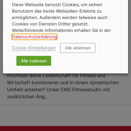
Diese Webseite benutzt Cookies, um seinen
Auswahl einschränken:
Alle
Benutzern das beste Webseiten-Erlebnis zu
ermöglichen. Außerdem werden teilweise auch
Ausbildung, duales Studium
Cookies von Diensten Dritter gesetzt.
Weiterführende Informationen erhalten Sie in der
Studenten (m/w/d) Bachelor in Fitnessökonomie
Datenschutzerklärung
.
u.a. gesucht
Cookie-Einstellungen
Alle ablehnen
SIMPLYTRAIN
01.12.2026
Haigerloch
Alle zulassen
Fernstudium Bachelor of Arts
Du
möchtest deine Leidenschaft für Fitness und
Wirtschaft kombinieren und in einem dynamischen
Umfeld arbeiten? Unser EMS Fitnessstudio mit
zusätzlichen Ang...