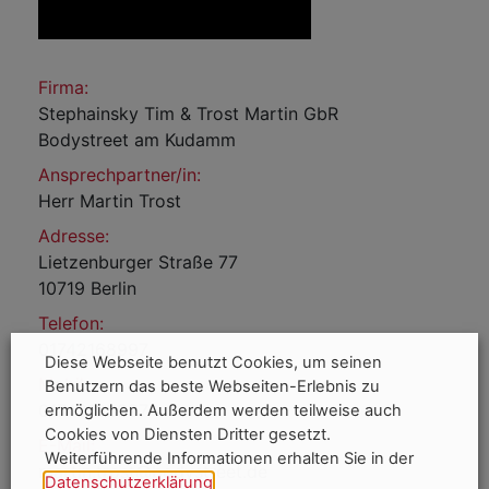
Firma:
Stephainsky Tim & Trost Martin GbR
Bodystreet am Kudamm
Ansprechpartner/in:
Herr Martin Trost
Adresse:
Lietzenburger Straße 77
10719 Berlin
Telefon:
01742168997
Diese Webseite benutzt Cookies, um seinen
Mobil:
Benutzern das beste Webseiten-Erlebnis zu
01742168997
ermöglichen. Außerdem werden teilweise auch
Cookies von Diensten Dritter gesetzt.
E-Mail:
Weiterführende Informationen erhalten Sie in der
martin.trost@bodystreet.de
Datenschutzerklärung
.