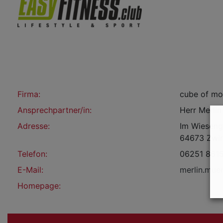
Firma:
cube of mo
Ansprechpartner/in:
Herr Merlin
Adresse:
Im Wieseng
64673 Zwi
Telefon:
06251 861
E-Mail:
merlin.mue
Homepage: