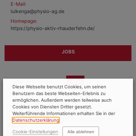
E-Mail:
luikenga@physio-ag.de
Homepage:
https://physio-aktiv-rhauderfehn.de/
JOBS
Auswahl einschränken:
Alle
Diese Webseite benutzt Cookies, um seinen
Benutzern das beste Webseiten-Erlebnis zu
Ausbildung, duales Studium
ermöglichen. Außerdem werden teilweise auch
Cookies von Diensten Dritter gesetzt.
Duales Studium (B.A.) Gesundheitsmanagement,
Weiterführende Informationen erhalten Sie in der
Sportökonomie, Sport- & Bewegungstherapie
Datenschutzerklärung
.
(m/w/d)
Cookie-Einstellungen
Alle ablehnen
PHYSIO AKTIV RHAUDERFEHN