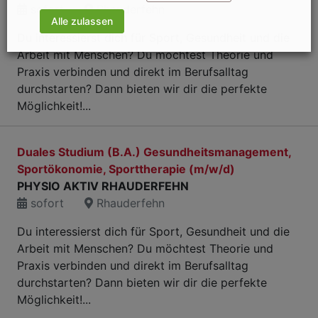
sofort
Rhauderfehn
Alle zulassen
Du interessierst dich für Sport, Gesundheit und die
Arbeit mit Menschen? Du möchtest Theorie und
Praxis verbinden und direkt im Berufsalltag
durchstarten? Dann bieten wir dir die perfekte
Möglichkeit!...
Duales Studium (B.A.) Gesundheitsmanagement,
Sportökonomie, Sporttherapie (m/w/d)
PHYSIO AKTIV RHAUDERFEHN
sofort
Rhauderfehn
Du interessierst dich für Sport, Gesundheit und die
Arbeit mit Menschen? Du möchtest Theorie und
Praxis verbinden und direkt im Berufsalltag
durchstarten? Dann bieten wir dir die perfekte
Möglichkeit!...