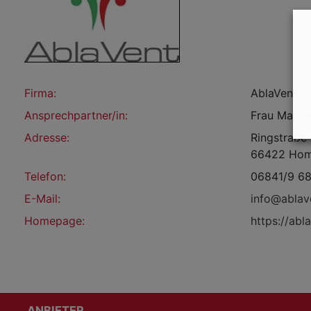
Firma:
AblaVent 
Ansprechpartner/in:
Frau Manue
Adresse:
Ringstraße
66422 Ho
Telefon:
06841/9 68
E-Mail:
info@ablav
Homepage:
https://abl
ANBIETER