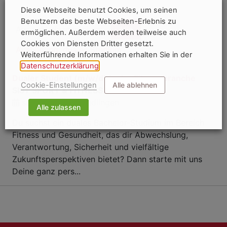
Diese Webseite benutzt Cookies, um seinen
Benutzern das beste Webseiten-Erlebnis zu
Auswahl einschränken:
Alle
ermöglichen. Außerdem werden teilweise auch
Cookies von Diensten Dritter gesetzt.
Ausbildung, duales Studium
Weiterführende Informationen erhalten Sie in der
Datenschutzerklärung
.
Dualer Student (m/w/d) in der Fitnessbranche
Cookie-Einstellungen
Alle ablehnen
SIST SPORT & FITNESS UG & CO.KG
sofort
Sprendlingen
Alle zulassen
Du suchst ein duales Bachelor-Studium im Bereich
Fitness und Gesundheit, das dir Abwechslung,
Verantwortung, Sicherheit und vielfältige
Zukunftsperspektiven bietet? Dann starte mit uns
Deine ganz pers...