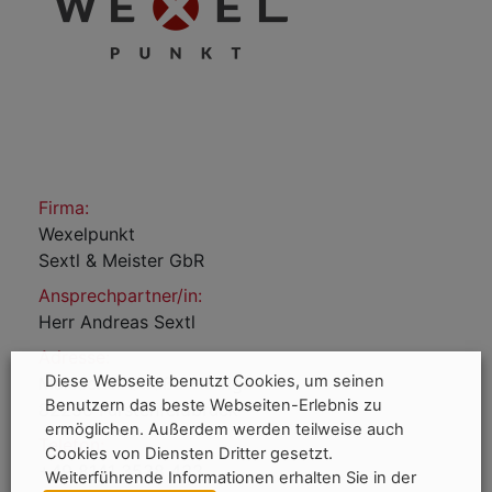
Firma:
Wexelpunkt
Sextl & Meister GbR
Ansprechpartner/in:
Herr Andreas Sextl
Adresse:
Diese Webseite benutzt Cookies, um seinen
Maisacher Straße 118 Rgb
Benutzern das beste Webseiten-Erlebnis zu
82256 Fürstenfeldbruck
ermöglichen. Außerdem werden teilweise auch
Telefon:
Cookies von Diensten Dritter gesetzt.
+49 8141 3538 433
Weiterführende Informationen erhalten Sie in der