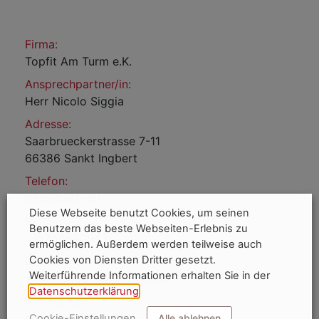
Firma:
Topfit Am Turm e.K.
Ansprechpartner/in:
Herr Nicolo Siggia
Adresse:
Saarbrueckerstrasse 7-11
66386 Sankt Ingbert
Telefon:
06894381760
Diese Webseite benutzt Cookies, um seinen
Mobil:
Benutzern das beste Webseiten-Erlebnis zu
015256840943
ermöglichen. Außerdem werden teilweise auch
E-Mail:
Cookies von Diensten Dritter gesetzt.
Weiterführende Informationen erhalten Sie in der
viviana.siggia@tc-topfit.de
Datenschutzerklärung
.
Homepage:
www-topfit-igb.de
Cookie-Einstellungen
Alle ablehnen