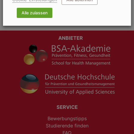
Alle zulassen
ANBIETER
SERVICE
Bewerbungstipps
Studierende finden
FAQ