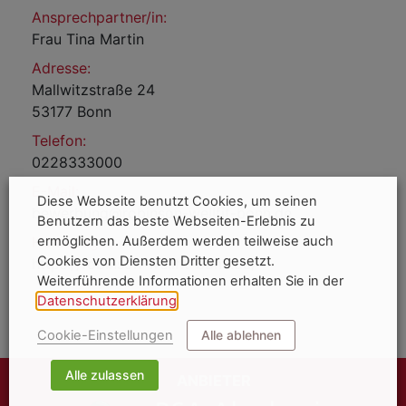
Ansprechpartner/in:
Frau Tina Martin
Adresse:
Mallwitzstraße 24
53177 Bonn
Telefon:
0228333000
E-Mail:
Diese Webseite benutzt Cookies, um seinen
bewerbung@robinson-wellfit-bonn.de
Benutzern das beste Webseiten-Erlebnis zu
ermöglichen. Außerdem werden teilweise auch
Homepage:
Cookies von Diensten Dritter gesetzt.
https://robinson-wellfit-bonn.de/
Weiterführende Informationen erhalten Sie in der
Datenschutzerklärung
.
Cookie-Einstellungen
Alle ablehnen
Alle zulassen
ANBIETER