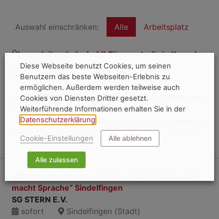
Auswahl einschränken:
Alle
Arbeitsplatz
Übungsleitende (m/w/d) Fitnessstudio in Kassel
SG STERN E.V.
Diese Webseite benutzt Cookies, um seinen
Benutzern das beste Webseiten-Erlebnis zu
01.09.2026
Kassel
ermöglichen. Außerdem werden teilweise auch
Ihre Aufgaben Zur Verstärkung unseres Trainerteams
Cookies von Diensten Dritter gesetzt.
suchen wir zum nächstmöglichen
Weiterführende Informationen erhalten Sie in der
Datenschutzerklärung
.
Zeitpunkt motivierte und engagierte Übungsleitende
(m/w/d) auf Stundenbasis (2-4 Stunden pro Woche).
Cookie-Einstellungen
Alle ablehnen
Du erstells...
Alle zulassen
Übungsleitende (m/w/d) für Schulangebot „Sport
macht Sprache“ Sindelfingen
SG STERN E.V.
sofort
Sindelfingen (Stadt)