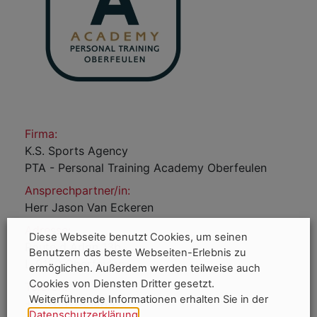
Firma:
K.S. Sports Agency
PTA - Personal Training Academy Oberfeulen
Ansprechpartner/in:
Herr Jason Van Eckeren
Adresse:
Diese Webseite benutzt Cookies, um seinen
Route d Arlon 13b
Benutzern das beste Webseiten-Erlebnis zu
L-9180 Oberfeulen
ermöglichen. Außerdem werden teilweise auch
Cookies von Diensten Dritter gesetzt.
Telefon:
Weiterführende Informationen erhalten Sie in der
+352691789483
Datenschutzerklärung
.