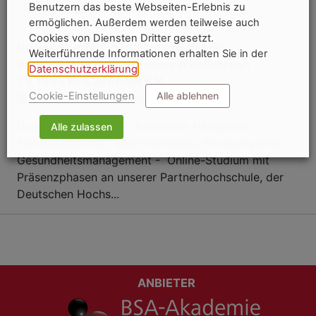
Ausbildung, duales Studium
Benutzern das beste Webseiten-Erlebnis zu
ermöglichen. Außerdem werden teilweise auch
Cookies von Diensten Dritter gesetzt.
Duales Studium - studienbegleitende
Weiterführende Informationen erhalten Sie in der
Praxisphasen beim Turnverein Heilsbronn
Datenschutzerklärung
.
TV 1896 HEILSBRONN E.V.
Cookie-Einstellungen
Alle ablehnen
01.09.2026
Heilsbronn
Duales Studium beim Turnverein Heilsbronn
Alle zulassen
Fitnessökonomie, Sportökonomie, Fitnesstraining,
Gesundheitsmanagement - Online-Studium mit
Präsenzphasen an unserer Partnerhochschule, der
Deutschen Hochs...
ANBIETER