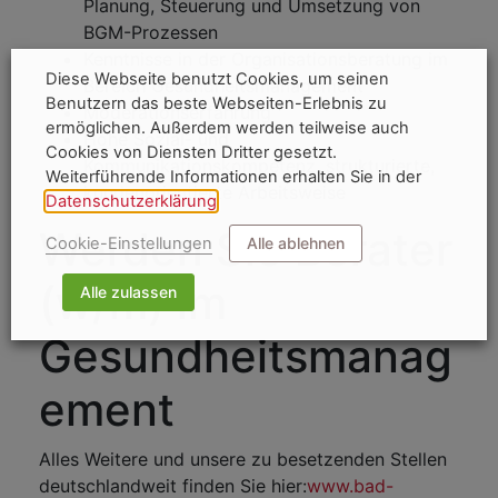
Planung, Steuerung und Umsetzung von
BGM-Prozessen
Kenntnisse in der Organisationsberatung im
Diese Webseite benutzt Cookies, um seinen
Bereich Gesundheitsmanagement
Benutzern das beste Webseiten-Erlebnis zu
Moderationserfahrung
ermöglichen. Außerdem werden teilweise auch
Hohe Sozial- und
Cookies von Diensten Dritter gesetzt.
Kommunikationskompetenz, strukturierte,
Weiterführende Informationen erhalten Sie in der
kundenorientierte Arbeitsweise
Datenschutzerklärung
.
Werden Sie Berater
Cookie-Einstellungen
Alle ablehnen
(w/m) im
Alle zulassen
Gesundheitsmanag
ement
Alles Weitere und unsere zu besetzenden Stellen
deutschlandweit finden Sie hier:
www.bad-