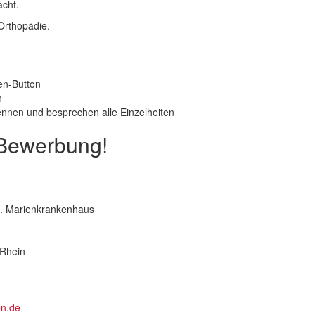
acht.
Orthopädie.
ben-Button
n
ennen und besprechen alle Einzelheiten
 Bewerbung!
. Marienkrankenhaus
Rhein
en.de