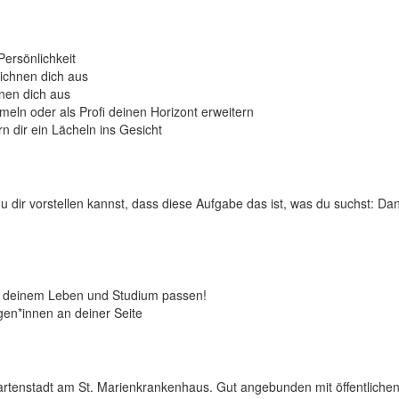
ersönlichkeit
eichnen dich aus
hnen dich aus
mmeln oder als Profi deinen Horizont erweitern
n dir ein Lächeln ins Gesicht
 dir vorstellen kannst, dass diese Aufgabe das ist, was du suchst: Da
 zu deinem Leben und Studium passen!
egen*innen an deiner Seite
tenstadt am St. Marienkrankenhaus. Gut angebunden mit öffentlichen Ve